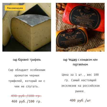
Рекомендуем
сыр Коровий трюфель
сыр Чеддер с коньяком или
портвейном
Сыр обладает особенным
Цена за 1 шт., вес 100
ароматом черных
гр. Самый настоящий
трюфелей, который ни с
эксклюзив на российском
чем не спутать.
рынке.
490 руб./100 гр.
400 руб./шт
460 руб./100 гр.